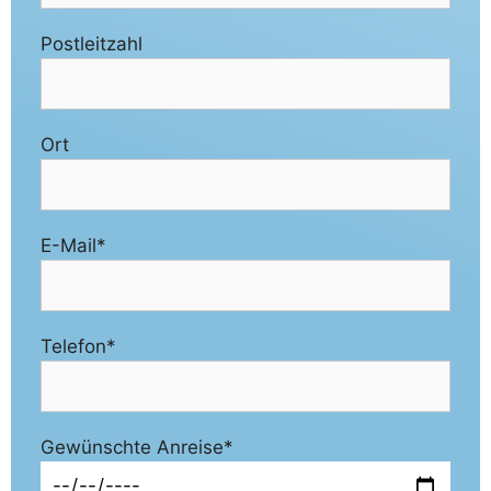
Postleitzahl
Ort
E-Mail*
Telefon*
Gewünschte Anreise*