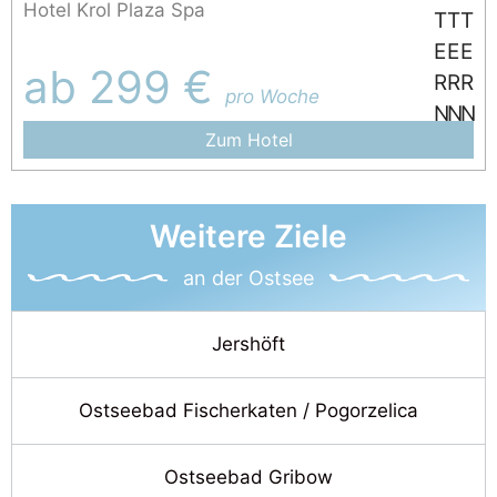
Hotel Krol Plaza Spa
ab 299 €
pro Woche
Zum Hotel
Weitere Ziele
an der Ostsee
Jershöft
Ostseebad Fischerkaten / Pogorzelica
Ostseebad Gribow