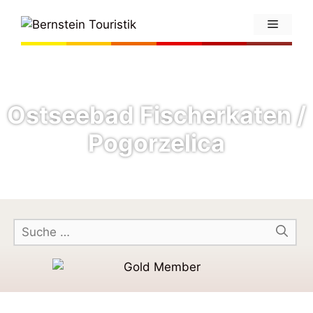
Ostseebad Fischerkaten /
Pogorzelica